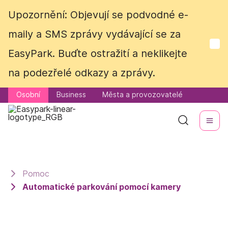
Upozornění: Objevují se podvodné e-
Upozornění: Objevují se podvodné e-
maily a SMS zprávy vydávající se za
maily a SMS zprávy vydávající se za
EasyPark. Buďte ostražití a neklikejte
EasyPark. Buďte ostražití a neklikejte
na podezřelé odkazy a zprávy.
na podezřelé odkazy a zprávy.
Osobní
Osobní
Business
Business
Města a provozovatelé
Města a provozovatelé
Pomoc
Automatické parkování pomocí kamery