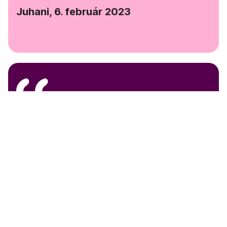
Juhani, 6. február 2023
Funguje super. Používam ju už niekoľko rokov a
ušetrila mi množstvo peňazí. Tiež ma veľakrát
zachránila pred pokutou.