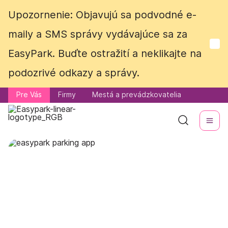
Upozornenie: Objavujú sa podvodné e-
Upozornenie: Objavujú sa podvodné e-
maily a SMS správy vydávajúce sa za
maily a SMS správy vydávajúce sa za
EasyPark. Buďte ostražití a neklikajte na
EasyPark. Buďte ostražití a neklikajte na
podozrivé odkazy a správy.
podozrivé odkazy a správy.
Pre Vás
Pre Vás
Firmy
Firmy
Mestá a prevádzkovatelia
Mestá a prevádzkovatelia