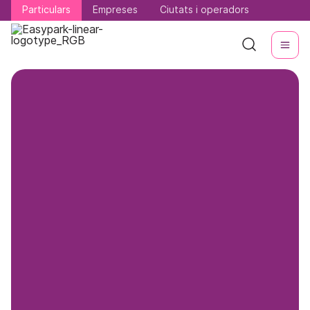
Particulars
Particulars
Empreses
Empreses
Ciutats i operadors
Ciutats i operadors